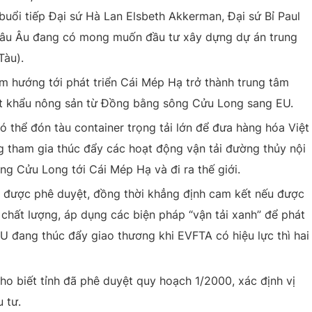
ổi tiếp Đại sứ Hà Lan Elsbeth Akkerman, Đại sứ Bỉ Paul
hâu Âu đang có mong muốn đầu tư xây dựng dự án trung
Tàu).
ằm hướng tới phát triển Cái Mép Hạ trở thành trung tâm
uất khẩu nông sản từ Đồng bằng sông Cửu Long sang EU.
có thể đón tàu container trọng tải lớn để đưa hàng hóa Việt
g tham gia thúc đẩy các hoạt động vận tải đường thủy nội
g Cửu Long tới Cái Mép Hạ và đi ra thế giới.
 được phê duyệt, đồng thời khẳng định cam kết nếu được
, chất lượng, áp dụng các biện pháp “vận tải xanh” để phát
U đang thúc đẩy giao thương khi EVFTA có hiệu lực thì hai
cho biết tỉnh đã phê duyệt quy hoạch 1/2000, xác định vị
 tư.