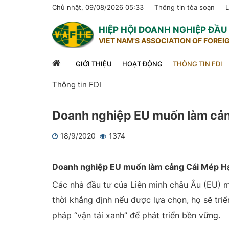
Chủ nhật, 09/08/2026 05:33
Thông tin tòa soạn
L
HIỆP HỘI DOANH NGHIỆP ĐẦ
VIET NAM'S ASSOCIATION OF FOREI
GIỚI THIỆU
HOẠT ĐỘNG
THÔNG TIN FDI
Thông tin FDI
Doanh nghiệp EU muốn làm cản
18/9/2020
1374
1
2
3
4
5
Doanh nghiệp EU muốn làm cảng Cái Mép Hạ
Các nhà đầu tư của Liên minh châu Âu (EU)
thời khẳng định nếu được lựa chọn, họ sẽ triể
pháp “vận tải xanh” để phát triển bền vững.