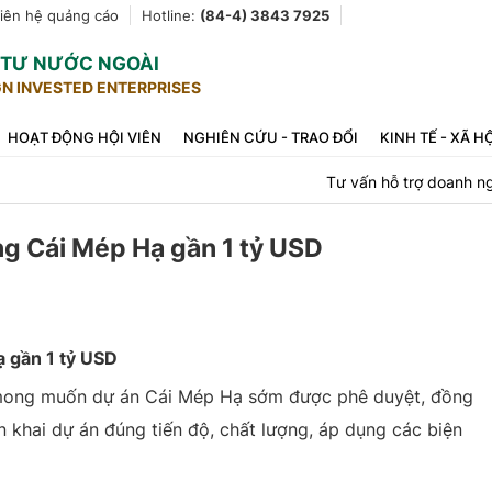
iên hệ quảng cáo
Hotline:
(84-4) 3843 7925
U TƯ NƯỚC NGOÀI
GN INVESTED ENTERPRISES
HOẠT ĐỘNG HỘI VIÊN
NGHIÊN CỨU - TRAO ĐỔI
KINH TẾ - XÃ H
Tư vấn hỗ trợ doanh n
g Cái Mép Hạ gần 1 tỷ USD
 gần 1 tỷ USD
 mong muốn dự án Cái Mép Hạ sớm được phê duyệt, đồng
n khai dự án đúng tiến độ, chất lượng, áp dụng các biện