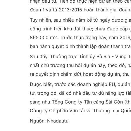
nhận đầu tư. Tiến độ thực hiện dự án theo ca
đoạn 1 và từ 2013-2015 hoàn thành giai đoạn 
Tuy nhiên, sau nhiều năm kể từ ngày được gia
công trình trên khu đất thuê; chưa được cấp 
865.000 m2. Trước thực trạng này, năm 2016,
ban hành quyết định thành lập đoàn thanh tra
Sau đấy, Thường trực Tỉnh ủy Bà Rịa - Vũng 
nhất chủ trương thu hồi dự án này, theo đó, 
ra quyết định chấm dứt hoạt động dự án, thu 
Được biết, trước các doanh nghiệp EU, dự á
tư, trong đó, đã có nhà đầu tư đủ năng lực tà
cảng như Tổng Công ty Tân cảng Sài Gòn (th
Công ty Cổ phần Vận tải và Thương mại Quốc 
Nguồn: Nhadautu