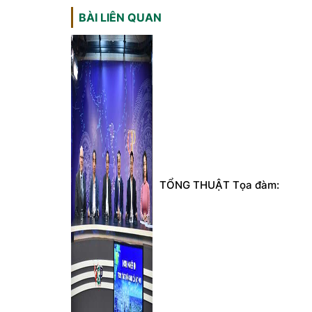
BÀI LIÊN QUAN
TỔNG THUẬT Tọa đàm: