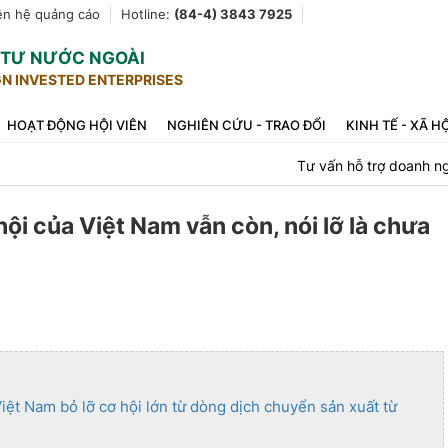
ên hệ quảng cáo
Hotline:
(84-4) 3843 7925
U TƯ NƯỚC NGOÀI
GN INVESTED ENTERPRISES
HOẠT ĐỘNG HỘI VIÊN
NGHIÊN CỨU - TRAO ĐỔI
KINH TẾ - XÃ H
Tư vấn hỗ trợ doanh n
ội của Việt Nam vẫn còn, nói lỡ là chưa
iệt Nam bỏ lỡ cơ hội lớn từ dòng dịch chuyển sản xuất từ