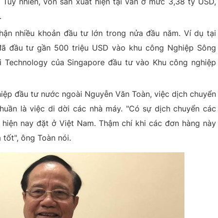
uy nhiên, vốn sản xuất hiện tại vẫn ở mức 3,38 tỷ USD,
.
hận nhiều khoản đầu tư lớn trong nửa đầu năm. Ví dụ tại
đã đầu tư gần 500 triệu USD vào khu công Nghiệp Sông
ai Technology của Singapore đầu tư vào Khu công nghiệp
hiệp đầu tư nước ngoài Nguyễn Văn Toàn, việc dịch chuyển
huần là việc di dời các nhà máy. "Có sự dịch chuyển các
hiện nay đặt ở Việt Nam. Thậm chí khi các đơn hàng này
tốt", ông Toàn nói.