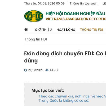
Thứ sáu, 07/08/2026 05:09
Thông tin tòa soạn
Li
HIỆP HỘI DOANH NGHIỆP ĐẦ
VIET NAM'S ASSOCIATION OF FOREI
GIỚI THIỆU
HOẠT ĐỘNG
THÔNG TIN FDI
Thông tin FDI
Đón dòng dịch chuyển FDI: Cơ h
đúng
21/8/2021
1493
1
2
3
4
5
Mục lục bài viết:
Theo các chuyên gia, nghi ngại về việc V
Trung Quốc là không có cơ sở.