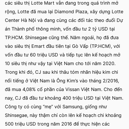
các siêu thị Lotte Mart vẫn đang trong quá trình mở
rộng, Lotte đã mua lại Diamond Plaza, xây dựng Lotte
Center Hà Nội và đang cùng các đối tác theo đuổi Dự
án Thành phố thông minh, vốn đầu tư 2 tỷ USD tại
TP.HCM. Shinsegae cũng thế. Năm ngoái, họ đã đưa
vào siêu thị Emart đầu tiên tại Gò Vấp (TP.HCM), với
vốn đầu tư 60 triệu USD và tiếp tục lên kế hoạch mở
10 siêu thị như vậy tại Việt Nam cho tới năm 2020.
Trong khi đó, CJ sau khi thâu tóm nhãn hiệu kim chi
nổi tiếng ở Việt Nam là Ông Kim’s vào tháng 2/2016,
đã mua 4,08% cổ phần của Vissan Việt Nam. Cho đến
nay, CJ đã đầu tư khoảng 400 triệu USD tại Việt Nam.
Công ty có cùng “mẹ” với Samsung, giống như
Shinsegae, này thậm chí còn lên kế hoạch chi khoảng
500 triệu USD trong năm 2016 để thực hiện các