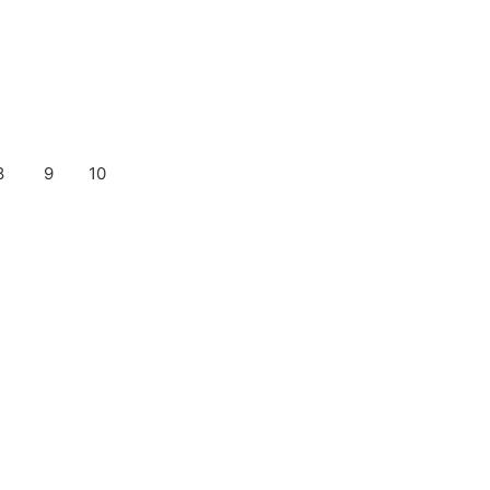
8
9
10