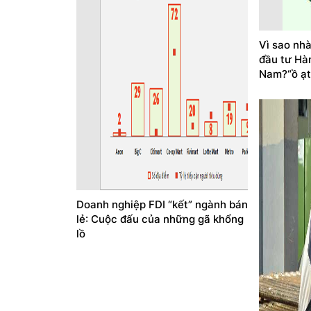
Vì sao nh
đầu tư Hà
Nam?“ồ ạt
Doanh nghiệp FDI “kết” ngành bán
lẻ: Cuộc đấu của những gã khổng
lồ