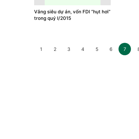
Vắng siêu dự án, vốn FDI “hụt hơi”
trong quý I/2015
1
2
3
4
5
6
7