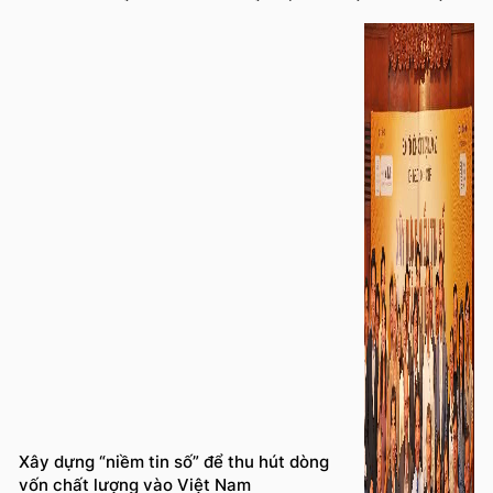
viên VAFIE tại Khu công nghiệp Hựu Thạnh (Tây Ninh).
Xây dựng “niềm tin số” để thu hút dòng
vốn chất lượng vào Việt Nam