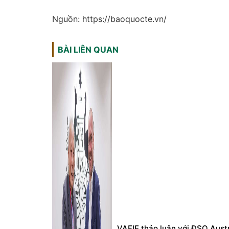
Nguồn: https://baoquocte.vn/
BÀI LIÊN QUAN
VAFIE thảo luận với ĐSQ Austr