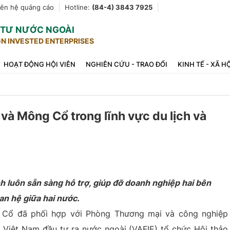
iên hệ quảng cáo
Hotline:
(84-4) 3843 7925
U TƯ NƯỚC NGOÀI
GN INVESTED ENTERPRISES
HOẠT ĐỘNG HỘI VIÊN
NGHIÊN CỨU - TRAO ĐỔI
KINH TẾ - XÃ H
và Mông Cổ trong lĩnh vực du lịch và
h luôn sẵn sàng hỗ trợ, giúp đỡ doanh nghiệp hai bên
an hệ giữa hai nước.
g Cổ đã phối hợp với Phòng Thương mại và công nghiệp
Việt Nam đầu tư ra nước ngoài (VAFIE) tổ chức Hội thảo