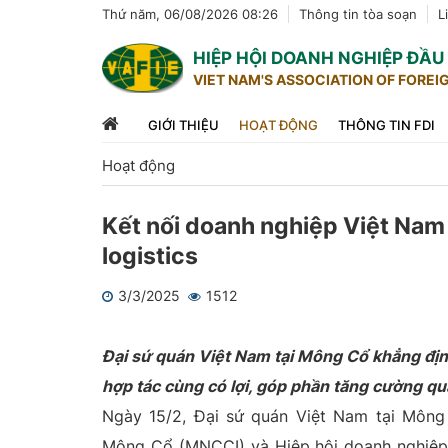
Thứ năm, 06/08/2026 08:26
Thông tin tòa soạn
L
HIỆP HỘI DOANH NGHIỆP ĐẦ
VIET NAM'S ASSOCIATION OF FOREI
GIỚI THIỆU
HOẠT ĐỘNG
THÔNG TIN FDI
Hoạt động
Kết nối doanh nghiệp Việt Nam 
logistics
3/3/2025
1512
1
2
3
4
5
Đại sứ quán Việt Nam tại Mông Cổ khẳng địn
hợp tác cùng có lợi, góp phần tăng cường qu
Ngày 15/2, Đại sứ quán Việt Nam tại Môn
Mông Cổ (MNCCI) và Hiệp hội doanh nghiệp 