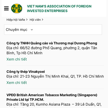
VIET NAM'S ASSOCIATION OF FOREIGN
INVESTED ENTERPRISES
Hiệp hội Vafie
Hội viên
1
2
3
4
5
Chuyên mục
Công ty TNHH Quảng cáo và Thương mại Dương Phong
Địa chỉ: 66/52 đường Phổ Quang, phường 2, quận Tân
Bình, Tp Hồ Chí Minh
Xem chi tiết
Công ty thép Vinakyoei
Địa chỉ: 21-23 Nguyễn Thị Minh Khai, Q1, TP. Hồ Chí Minh
Xem chi tiết
VPĐD British American Tobacco Marketing (Singapore)
Private Ltd tại TP.HCM.
Địa chỉ: Tầng 20, Kumho Asiana Plaza – 39 Lê Duẩn, Q1,