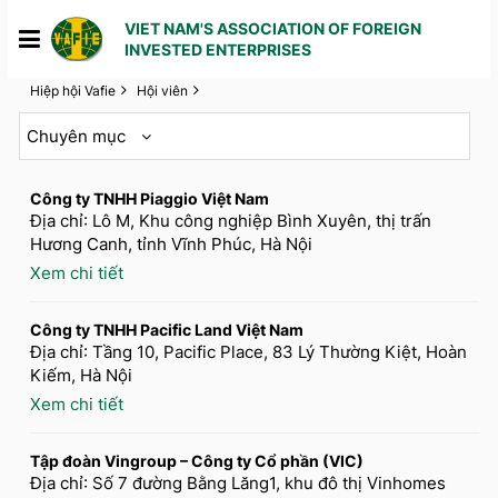
VIET NAM'S ASSOCIATION OF FOREIGN
INVESTED ENTERPRISES
Hiệp hội Vafie
Hội viên
1
2
3
4
5
Chuyên mục
Công ty TNHH Piaggio Việt Nam
Địa chỉ: Lô M, Khu công nghiệp Bình Xuyên, thị trấn
Hương Canh, tỉnh Vĩnh Phúc, Hà Nội
Xem chi tiết
Công ty TNHH Pacific Land Việt Nam
Địa chỉ: Tầng 10, Pacific Place, 83 Lý Thường Kiệt, Hoàn
Kiếm, Hà Nội
Xem chi tiết
Tập đoàn Vingroup – Công ty Cổ phần (VIC)
Địa chỉ: Số 7 đường Bằng Lăng1, khu đô thị Vinhomes