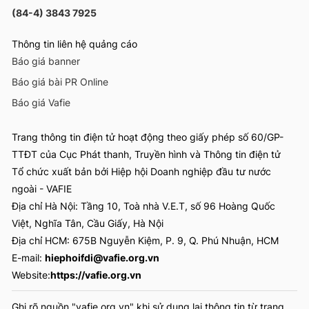
(84-4) 3843 7925
Thông tin liên hệ quảng cáo
Báo giá banner
Báo giá bài PR Online
Báo giá Vafie
Trang thông tin điện tử hoạt động theo giấy phép số 60/GP-
TTĐT của Cục Phát thanh, Truyền hình và Thông tin điện tử
Tổ chức xuất bản bởi Hiệp hội Doanh nghiệp đầu tư nước
ngoài - VAFIE
Địa chỉ Hà Nội: Tầng 10, Toà nhà V.E.T, số 96 Hoàng Quốc
Việt, Nghĩa Tân, Cầu Giấy, Hà Nội
Địa chỉ HCM: 675B Nguyễn Kiệm, P. 9, Q. Phú Nhuận, HCM
E-mail:
hiephoifdi@vafie.org.vn
Website:
https://vafie.org.vn
Ghi rõ nguồn "vafie.org.vn" khi sử dụng lại thông tin từ trang