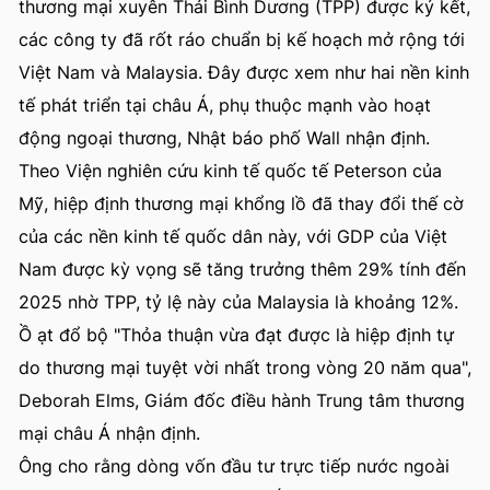
thương mại xuyên Thái Bình Dương (TPP) được ký kết,
các công ty đã rốt ráo chuẩn bị kế hoạch mở rộng tới
Việt Nam và Malaysia. Đây được xem như hai nền kinh
tế phát triển tại châu Á, phụ thuộc mạnh vào hoạt
động ngoại thương, Nhật báo phố Wall nhận định.
Theo Viện nghiên cứu kinh tế quốc tế Peterson của
Mỹ, hiệp định thương mại khổng lồ đã thay đổi thế cờ
của các nền kinh tế quốc dân này, với GDP của Việt
Nam được kỳ vọng sẽ tăng trưởng thêm 29% tính đến
2025 nhờ TPP, tỷ lệ này của Malaysia là khoảng 12%.
Ồ ạt đổ bộ "Thỏa thuận vừa đạt được là hiệp định tự
do thương mại tuyệt vời nhất trong vòng 20 năm qua",
Deborah Elms, Giám đốc điều hành Trung tâm thương
mại châu Á nhận định.
Ông cho rằng dòng vốn đầu tư trực tiếp nước ngoài