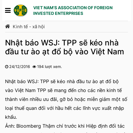
VIET NAM'S ASSOCIATION OF FOREIGN
INVESTED ENTERPRISES
Kinh tế - xã hội
Nhật báo WSJ: TPP sẽ kéo nhà
đầu tư ào ạt đổ bộ vào Việt Nam
24/12/2016
194 lượt xem.
1
2
3
4
5
Nhật báo WSJ: TPP sẽ kéo nhà đầu tư ào ạt đổ bộ
vào Việt Nam TPP sẽ mang đến cho các nền kinh tế
thành viên nhiều ưu đãi, gỡ bỏ hoặc miễn giảm một số
loại thuế quan đối với hầu hết các lĩnh vực xuất nhập
khẩu.
Ảnh: Bloomberg Thậm chí trước khi Hiệp định đối tác