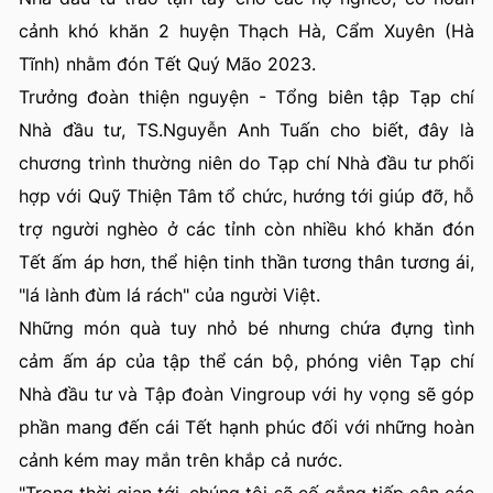
cảnh khó khăn 2 huyện Thạch Hà, Cẩm Xuyên (Hà
Tĩnh) nhằm đón Tết Quý Mão 2023.
Trưởng đoàn thiện nguyện - Tổng biên tập Tạp chí
Nhà đầu tư, TS.Nguyễn Anh Tuấn cho biết, đây là
chương trình thường niên do Tạp chí Nhà đầu tư phối
hợp với Quỹ Thiện Tâm tổ chức, hướng tới giúp đỡ, hỗ
trợ người nghèo ở các tỉnh còn nhiều khó khăn đón
Tết ấm áp hơn, thể hiện tinh thần tương thân tương ái,
"lá lành đùm lá rách" của người Việt.
Những món quà tuy nhỏ bé nhưng chứa đựng tình
cảm ấm áp của tập thể cán bộ, phóng viên Tạp chí
Nhà đầu tư và Tập đoàn Vingroup với hy vọng sẽ góp
phần mang đến cái Tết hạnh phúc đối với những hoàn
cảnh kém may mắn trên khắp cả nước.
"Trong thời gian tới, chúng tôi sẽ cố gắng tiếp cận các