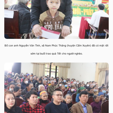
Bố con anh Nguyễn Văn Tình, xã Nam Phúc Thăng (huyện Cẩm Xuyên) đã có mặt rất
sớm tại buổi trao quà Tết cho người nghèo.