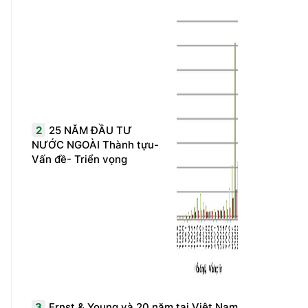
2
25 NĂM ĐẦU TƯ
NƯỚC NGOÀI Thành tựu-
Vấn đề- Triển vọng
3
Ernst & Young và 20 năm tại Việt Nam