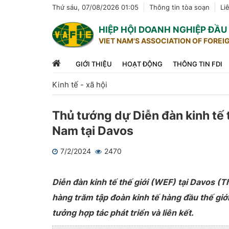
Thứ sáu, 07/08/2026 01:05
Thông tin tòa soạn
Li
HIỆP HỘI DOANH NGHIỆP ĐẦ
VIET NAM'S ASSOCIATION OF FOREI
GIỚI THIỆU
HOẠT ĐỘNG
THÔNG TIN FDI
Kinh tế - xã hội
Thủ tướng dự Diễn đàn kinh tế t
Nam tại Davos
7/2/2024
2470
1
2
3
4
5
Diễn đàn kinh tế thế giới (WEF) tại Davos (T
hàng trăm tập đoàn kinh tế hàng đầu thế giới
tưởng hợp tác phát triển và liên kết.