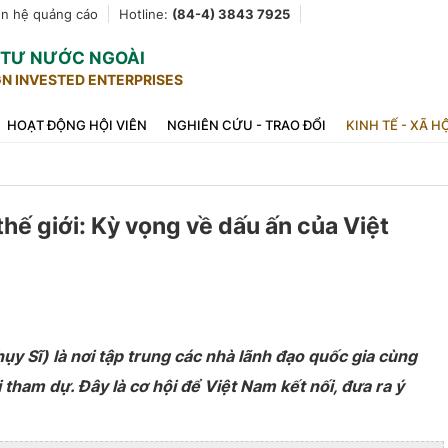
ên hệ quảng cáo
Hotline:
(84-4) 3843 7925
U TƯ NƯỚC NGOÀI
GN INVESTED ENTERPRISES
HOẠT ĐỘNG HỘI VIÊN
NGHIÊN CỨU - TRAO ĐỔI
KINH TẾ - XÃ H
hế giới: Kỳ vọng về dấu ấn của Việt
hụy Sĩ) là nơi tập trung các nhà lãnh đạo quốc gia cùng
 tham dự. Đây là cơ hội để Việt Nam kết nối, đưa ra ý