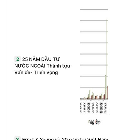
2
25 NĂM ĐẦU TƯ
NƯỚC NGOÀI Thành tựu-
Vấn đề- Triển vọng
3
Ernst & Young và 20 năm tại Việt Nam