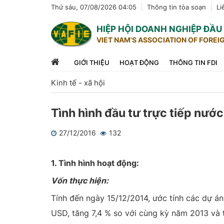
Thứ sáu, 07/08/2026 04:05
Thông tin tòa soạn
Li
HIỆP HỘI DOANH NGHIỆP ĐẦ
VIET NAM'S ASSOCIATION OF FOREI
GIỚI THIỆU
HOẠT ĐỘNG
THÔNG TIN FDI
Kinh tế - xã hội
Tình hình đầu tư trực tiếp nướ
27/12/2016
132
1
2
3
4
5
1. Tình hình hoạt động:
Vốn thực hiện:
Tính đến ngày 15/12/2014, ước tính các dự án
USD, tăng 7,4 % so với cùng kỳ năm 2013 và 