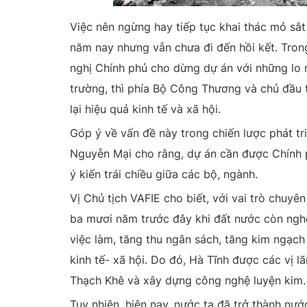
Việc nên ngừng hay tiếp tục khai thác mỏ sắ
năm nay nhưng vẫn chưa đi đến hồi kết. Tron
nghị Chính phủ cho dừng dự án với những lo n
trường, thì phía Bộ Công Thương và chủ đầu
lại hiệu quả kinh tế và xã hội.
Góp ý về vấn đề này trong chiến lược phát tr
Nguyễn Mại cho rằng, dự án cần được Chính p
ý kiến trái chiều giữa các bộ, ngành.
Vị Chủ tịch VAFIE cho biết, với vai trò chuyê
ba mươi năm trước đây khi đất nước còn nghèo
việc làm, tăng thu ngân sách, tăng kim ngạch
kinh tế- xã hội. Do đó, Hà Tĩnh được các vị 
Thạch Khê và xây dựng công nghệ luyện kim.
Tuy nhiên, hiện nay, nước ta đã trở thành nước