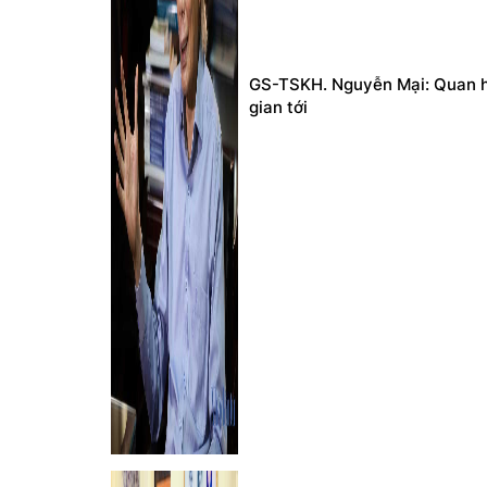
GS-TSKH. Nguyễn Mại: Quan hệ
gian tới