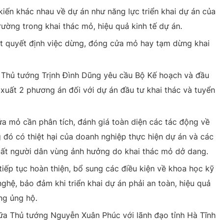
 kiến khác nhau về dự án như năng lực triển khai dự án của
rường trong khai thác mỏ, hiệu quả kinh tế dự án.
xét quyết định việc dừng, đóng cửa mỏ hay tạm dừng khai
hó Thủ tướng Trịnh Đình Dũng yêu cầu Bộ Kế hoạch và đầu
ề xuất 2 phương án đối với dự án đầu tư khai thác và tuyển
ửa mỏ cần phân tích, đánh giá toàn diện các tác động về
ng đó có thiệt hại của doanh nghiệp thực hiện dự án và các
uất người dân vùng ảnh hưởng do khai thác mỏ dở dang.
iếp tục hoàn thiện, bổ sung các điều kiện về khoa học kỹ
ghệ, bảo đảm khi triển khai dự án phải an toàn, hiệu quả
ng ủng hộ.
giữa Thủ tướng Nguyễn Xuân Phúc với lãnh đạo tỉnh Hà Tĩnh