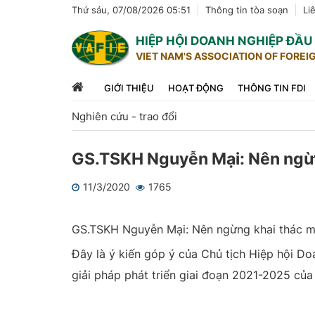
Thứ sáu, 07/08/2026 05:51
Thông tin tòa soạn
Li
HIỆP HỘI DOANH NGHIỆP ĐẦ
VIET NAM'S ASSOCIATION OF FOREI
GIỚI THIỆU
HOẠT ĐỘNG
THÔNG TIN FDI
Nghiên cứu - trao đổi
GS.TSKH Nguyễn Mại: Nên ngừn
11/3/2020
1765
1
2
3
4
5
GS.TSKH Nguyễn Mại: Nên ngừng khai thác m
Đây là ý kiến góp ý của Chủ tịch Hiệp hội D
giải pháp phát triển giai đoạn 2021-2025 của