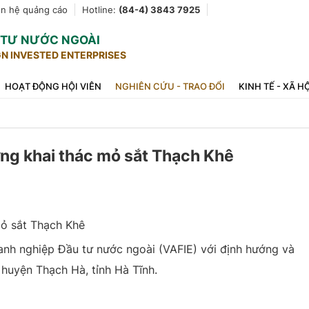
ên hệ quảng cáo
Hotline:
(84-4) 3843 7925
U TƯ NƯỚC NGOÀI
GN INVESTED ENTERPRISES
HOẠT ĐỘNG HỘI VIÊN
NGHIÊN CỨU - TRAO ĐỔI
KINH TẾ - XÃ H
g khai thác mỏ sắt Thạch Khê
ỏ sắt Thạch Khê
oanh nghiệp Đầu tư nước ngoài (VAFIE) với định hướng và
 huyện Thạch Hà, tỉnh Hà Tĩnh.