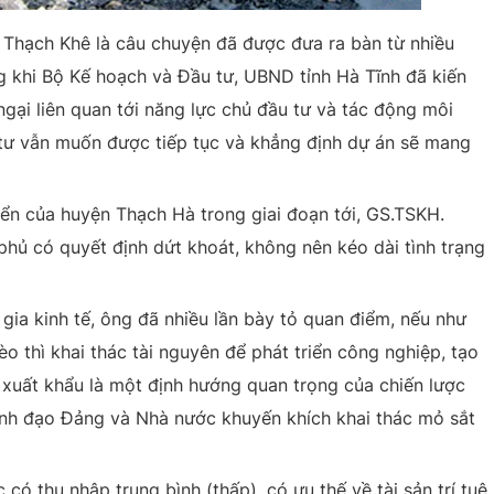
t Thạch Khê là câu chuyện đã được đưa ra bàn từ nhiều
g khi Bộ Kế hoạch và Đầu tư, UBND tỉnh Hà Tĩnh đã kiến
gại liên quan tới năng lực chủ đầu tư và tác động môi
 tư vẫn muốn được tiếp tục và khẳng định dự án sẽ mang
iển của huyện Thạch Hà trong giai đoạn tới, GS.TSKH.
hủ có quyết định dứt khoát, không nên kéo dài tình trạng
n gia kinh tế, ông đã nhiều lần bày tỏ quan điểm, nếu như
 thì khai thác tài nguyên để phát triển công nghiệp, tạo
 xuất khẩu là một định hướng quan trọng của chiến lược
lãnh đạo Đảng và Nhà nước khuyến khích khai thác mỏ sắt
 có thu nhập trung bình (thấp), có ưu thế về tài sản trí tuệ