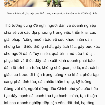
Toàn cảnh buổi gặp mặt của Thủ tướng và các doanh nhân. Ảnh: VGP/Nhật Bắc.
Thủ tướng cũng đề nghị người dân và doanh nghiệp
chia sẻ với các địa phương trong việc triển khai các
giải pháp, "cũng muốn bảo vệ sức khỏe nhân dân
nhưng làm thiếu thống nhất, gây ách tắc, gây bức xúc
cho người dân". Tuy nhiên, quá trình mở cửa trở lại,
phục hồi và thúc đẩy sản xuất kinh doanh phải bảo
đảm lộ trình an toàn, không chủ quan, lơ là, mất cảnh
giác, có bước đi thận trọng, càng khó khăn, phức tạp
càng phải tỉnh táo, cân nhắc thận trọng, kỹ lưỡng.
Cùng với đó, người đứng đầu Chính phủ yêu cầu tiếp
tục đẩy mạnh cải cách thủ tục hành chính, tạo thuận
lợi cho doanh nghiệp tiếp cận vốn, đất đai, hạ tầng,