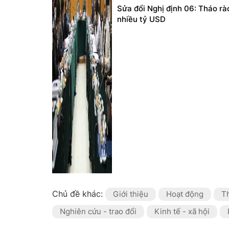
Sửa đổi Nghị định 06: Tháo rà
nhiều tỷ USD
Chủ đề khác:
Giới thiệu
Hoạt động
Th
Nghiên cứu - trao đổi
Kinh tế - xã hội