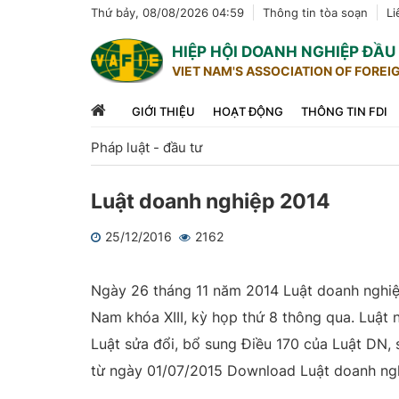
Thứ bảy, 08/08/2026 04:59
Thông tin tòa soạn
Li
HIỆP HỘI DOANH NGHIỆP ĐẦ
VIET NAM'S ASSOCIATION OF FOREI
GIỚI THIỆU
HOẠT ĐỘNG
THÔNG TIN FDI
Pháp luật - đầu tư
Luật doanh nghiệp 2014
25/12/2016
2162
1
2
3
4
5
Ngày 26 tháng 11 năm 2014 Luật doanh nghiệ
Nam khóa XIII, kỳ họp thứ 8 thông qua. Luật
Luật sửa đổi, bổ sung Điều 170 của Luật DN,
từ ngày 01/07/2015 Download Luật doanh ng