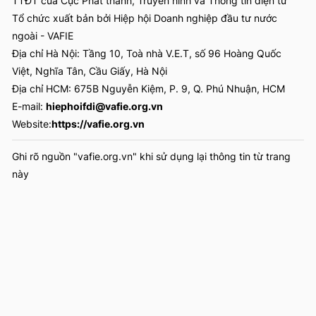
TTĐT của Cục Phát thanh, Truyền hình và Thông tin điện tử
Tổ chức xuất bản bởi Hiệp hội Doanh nghiệp đầu tư nước
ngoài - VAFIE
Địa chỉ Hà Nội: Tầng 10, Toà nhà V.E.T, số 96 Hoàng Quốc
Việt, Nghĩa Tân, Cầu Giấy, Hà Nội
Địa chỉ HCM: 675B Nguyễn Kiệm, P. 9, Q. Phú Nhuận, HCM
E-mail:
hiephoifdi@vafie.org.vn
Website:
https://vafie.org.vn
Ghi rõ nguồn "vafie.org.vn" khi sử dụng lại thông tin từ trang
này