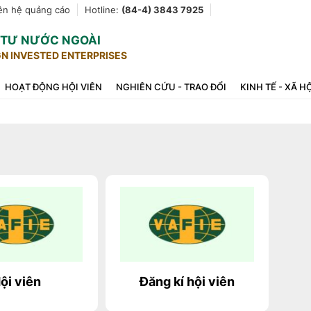
ên hệ quảng cáo
Hotline:
(84-4) 3843 7925
U TƯ NƯỚC NGOÀI
GN INVESTED ENTERPRISES
HOẠT ĐỘNG HỘI VIÊN
NGHIÊN CỨU - TRAO ĐỔI
KINH TẾ - XÃ H
ội viên
Đăng kí hội viên