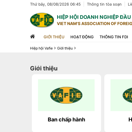
Thứ bảy, 08/08/2026 06:45
Thông tin tòa soạn
Li
HIỆP HỘI DOANH NGHIỆP ĐẦ
VIET NAM'S ASSOCIATION OF FOREI
GIỚI THIỆU
HOẠT ĐỘNG
THÔNG TIN FDI
Hiệp hội Vafie
Giới thiệu
1
2
3
4
5
Giới thiệu
Ban chấp hành
H