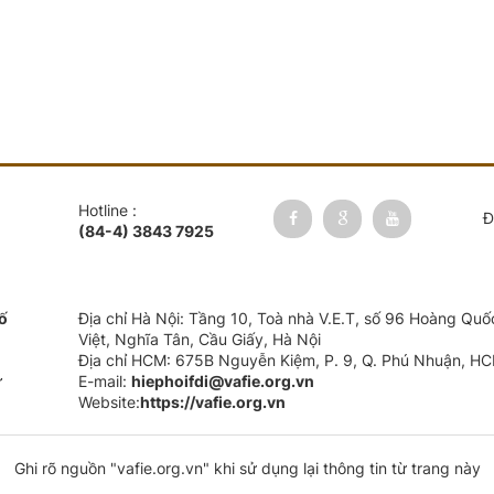
Hotline :
Đ
(84-4) 3843 7925
số
Địa chỉ Hà Nội: Tầng 10, Toà nhà V.E.T, số 96 Hoàng Quố
Việt, Nghĩa Tân, Cầu Giấy, Hà Nội
Địa chỉ HCM: 675B Nguyễn Kiệm, P. 9, Q. Phú Nhuận, H
ư
E-mail:
hiephoifdi@vafie.org.vn
Website:
https://vafie.org.vn
Ghi rõ nguồn "vafie.org.vn" khi sử dụng lại thông tin từ trang này