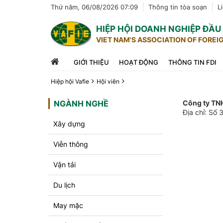
Thứ năm, 06/08/2026 07:09
Thông tin tòa soạn
L
HIỆP HỘI DOANH NGHIỆP ĐẦ
VIET NAM'S ASSOCIATION OF FOREI
GIỚI THIỆU
HOẠT ĐỘNG
THÔNG TIN FDI
Hiệp hội Vafie
Hội viên
NGÀNH NGHỀ
Công ty TN
Địa chỉ: Số
Xây dựng
Viễn thông
Vận tải
Du lịch
May mặc