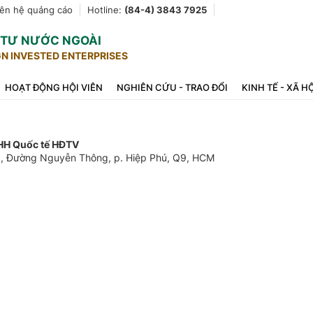
iên hệ quảng cáo
Hotline:
(84-4) 3843 7925
U TƯ NƯỚC NGOÀI
GN INVESTED ENTERPRISES
HOẠT ĐỘNG HỘI VIÊN
NGHIÊN CỨU - TRAO ĐỔI
KINH TẾ - XÃ H
HH Quốc tế HĐTV
 3, Đường Nguyễn Thông, p. Hiệp Phú, Q9, HCM