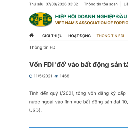
Thứ sáu, 07/08/2026 03:32
Thông tin tòa soạn
Li
HIỆP HỘI DOANH NGHIỆP ĐẦ
VIET NAM'S ASSOCIATION OF FOREI
GIỚI THIỆU
HOẠT ĐỘNG
THÔNG TIN FDI
Thông tin FDI
Vốn FDI 'đổ' vào bất động sản 
11/5/2021
1468
1
2
3
4
5
Tính đến quý I/2021, tổng vốn đăng ký cấp
nước ngoài vào lĩnh vực bất động sản đạt 10
USD).