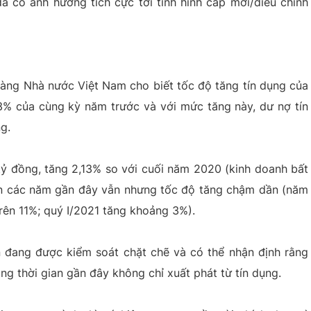
 có ảnh hưởng tích cực tới tình hình cấp mới/điều chỉnh
hàng Nhà nước Việt Nam cho biết tốc độ tăng tín dụng của
3% của cùng kỳ năm trước và với mức tăng này, dư nợ tín
g.
 tỷ đồng, tăng 2,13% so với cuối năm 2020 (kinh doanh bất
ản các năm gần đây vẫn nhưng tốc độ tăng chậm dần (năm
ên 11%; quý I/2021 tăng khoảng 3%).
n đang được kiểm soát chặt chẽ và có thể nhận định rằng
ng thời gian gần đây không chỉ xuất phát từ tín dụng.