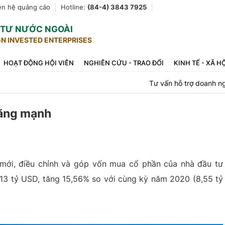
ên hệ quảng cáo
Hotline:
(84-4) 3843 7925
U TƯ NƯỚC NGOÀI
GN INVESTED ENTERPRISES
HOẠT ĐỘNG HỘI VIÊN
NGHIÊN CỨU - TRAO ĐỔI
KINH TẾ - XÃ H
Tư vấn hỗ trợ doanh n
tăng mạnh
 mới, điều chỉnh và góp vốn mua cổ phần của nhà đầu tư
,13 tỷ USD, tăng 15,56% so với cùng kỳ năm 2020 (8,55 tỷ