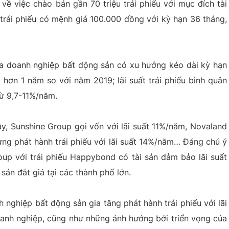
ề việc chào bán gần 70 triệu trái phiếu với mục đích tài
trái phiếu có mệnh giá 100.000 đồng với kỳ hạn 36 tháng,
ủa doanh nghiệp bất động sản có xu hướng kéo dài kỳ hạn
 hơn 1 năm so với năm 2019; lãi suất trái phiếu bình quân
ừ 9,7-11%/năm.
ây, Sunshine Group gọi vốn với lãi suất 11%/năm, Novaland
từng phát hành trái phiếu với lãi suất 14%/năm… Đáng chú ý
oup với trái phiếu Happybond có tài sản đảm bảo lãi suất
ản đắt giá tại các thành phố lớn.
 nghiệp bất động sản gia tăng phát hành trái phiếu với lãi
oanh nghiệp, cũng như những ảnh hưởng bởi triển vọng của