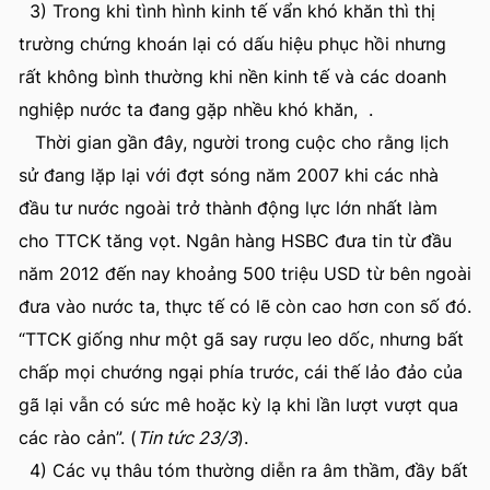
3) Trong khi tình hình kinh tế vẩn khó khăn thì thị
trường chứng khoán lại có dấu hiệu phục hồi nhưng
rất không bình thường khi nền kinh tế và các doanh
nghiệp nước ta đang gặp nhều khó khăn, .
Thời gian gần đây, người trong cuộc cho rằng lịch
sử đang lặp lại với đợt sóng năm 2007 khi các nhà
đầu tư nước ngoài trở thành động lực lớn nhất làm
cho TTCK tăng vọt. Ngân hàng HSBC đưa tin từ đầu
năm 2012 đến nay khoảng 500 triệu USD từ bên ngoài
đưa vào nước ta, thực tế có lẽ còn cao hơn con số đó.
“TTCK giống như một gã say rượu leo dốc, nhưng bất
chấp mọi chướng ngại phía trước, cái thế lảo đảo của
gã lại vẫn có sức mê hoặc kỳ lạ khi lần lượt vượt qua
các rào cản”. (
Tin tức 23/3
).
4) Các vụ thâu tóm thường diễn ra âm thầm, đầy bất