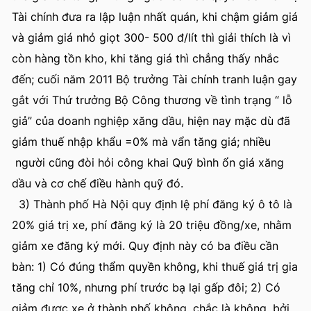
Tài chính đưa ra lập luận nhất quán, khi chậm giảm giá
và giảm giá nhỏ giọt 300- 500 đ/lít thì giải thích là vì
còn hàng tồn kho, khi tăng giá thì chẳng thấy nhắc
đến; cuối năm 2011 Bộ trưởng Tài chính tranh luận gay
gắt với Thứ trưởng Bộ Công thương về tình trạng “ lỗ
giả” của doanh nghiệp xăng dầu, hiện nay mặc dù đã
giảm thuế nhập khẩu =0% mà vẩn tăng giá; nhiều
người cũng đòi hỏi công khai Quỹ bình ổn giá xăng
dầu và cơ chế điều hành quỹ đó.
3) Thành phố Hà Nội quy định lệ phí đăng ký ô tô là
20% giá trị xe, phí đăng ký là 20 triệu đồng/xe, nhằm
giảm xe đăng ký mới. Quy định này có ba điều cần
bàn: 1) Có đúng thẩm quyền không, khi thuế giá trị gia
tăng chỉ 10%, nhưng phí trước bạ lại gấp đôi; 2) Có
giảm được xe ở thành phố không, chắc là không, bởi