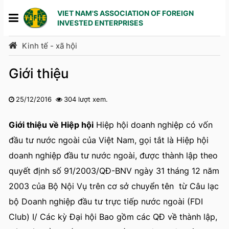
VIET NAM'S ASSOCIATION OF FOREIGN
INVESTED ENTERPRISES
Kinh tế - xã hội
Giới thiệu
25/12/2016
304 lượt xem.
1
2
3
4
5
Giới thiệu về Hiệp hội
Hiệp hội doanh nghiệp có vốn
đầu tư nước ngoài của Việt Nam, gọi tắt là Hiệp hội
doanh nghiệp đầu tư nước ngoài, được thành lập theo
quyết định số 91/2003/QĐ-BNV ngày 31 tháng 12 năm
2003 của Bộ Nội Vụ trên cơ sở chuyển tên từ Câu lạc
bộ Doanh nghiệp đầu tư trực tiếp nước ngoài (FDI
Club) I/
Các kỳ Đại hội
Bao gồm các QĐ về thành lập,