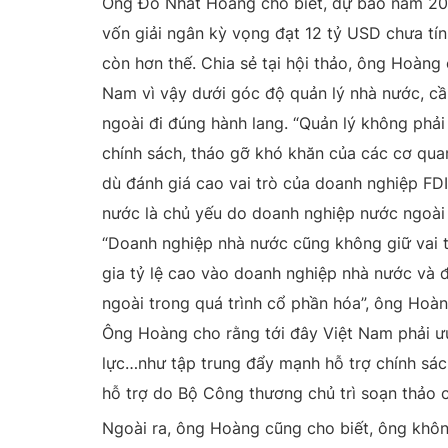
Ông Đỗ Nhất Hoàng cho biết, dự báo năm 201
vốn giải ngân kỳ vọng đạt 12 tỷ USD chưa tính
còn hơn thế. Chia sẻ tại hội thảo, ông Hoàng
Nam vì vậy dưới góc độ quản lý nhà nước, cầ
ngoài đi đúng hành lang. “Quản lý không phả
chính sách, tháo gỡ khó khăn của các cơ qu
dù đánh giá cao vai trò của doanh nghiệp FD
nước là chủ yếu do doanh nghiệp nước ngoài
“Doanh nghiệp nhà nước cũng không giữ vai t
gia tỷ lệ cao vào doanh nghiệp nhà nước và đ
ngoài trong quá trình cổ phần hóa”, ông Hoàn
Ông Hoàng cho rằng tới đây Việt Nam phải ưu
lực…như tập trung đẩy mạnh hỗ trợ chính sác
hỗ trợ do Bộ Công thương chủ trì soạn thảo 
Ngoài ra, ông Hoàng cũng cho biết, ông khô