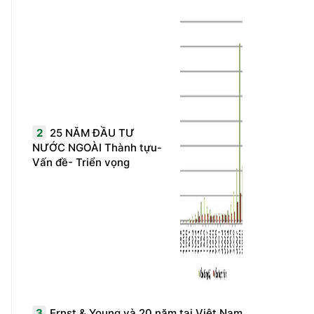
2
25 NĂM ĐẦU TƯ
NƯỚC NGOÀI Thành tựu-
Vấn đề- Triển vọng
3
Ernst & Young và 20 năm tại Việt Nam