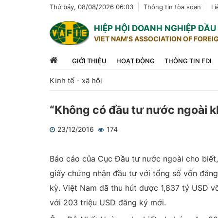
Thứ bảy, 08/08/2026 06:03
Thông tin tòa soạn
Li
HIỆP HỘI DOANH NGHIỆP ĐẦ
VIET NAM'S ASSOCIATION OF FOREI
GIỚI THIỆU
HOẠT ĐỘNG
THÔNG TIN FDI
Kinh tế - xã hội
“Không có đầu tư nước ngoài k
23/12/2016
174
1
2
3
4
5
Báo cáo của Cục Đầu tư nước ngoài cho biết,
giấy chứng nhận đầu tư với tổng số vốn đăng
kỳ. Việt Nam đã thu hút được 1,837 tỷ USD v
với 203 triệu USD đăng ký mới.