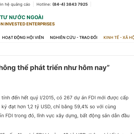
ên hệ quảng cáo
Hotline:
(84-4) 3843 7925
U TƯ NƯỚC NGOÀI
GN INVESTED ENTERPRISES
HOẠT ĐỘNG HỘI VIÊN
NGHIÊN CỨU - TRAO ĐỔI
KINH TẾ - XÃ H
hông thể phát triển như hôm nay”
 tính đến hết quý I/2015, có 267 dự án FDI mới được cấp
 ký đạt hơn 1,2 tỷ USD, chỉ bằng 59,4% so với cùng
ốn FDI trong đó, lĩnh vực xây dựng, bất động sản dẫn đầu