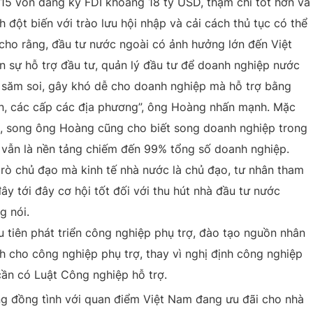
5 vốn đăng ký FDI khoảng 18 tỷ USD, thậm chí tốt hơn và
 đột biến với trào lưu hội nhập và cải cách thủ tục có thể
 cho rằng, đầu tư nước ngoài có ảnh hưởng lớn đến Việt
n sự hỗ trợ đầu tư, quản lý đầu tư để doanh nghiệp nước
i săm soi, gây khó dễ cho doanh nghiệp mà hỗ trợ bằng
an, các cấp các địa phương”, ông Hoàng nhấn mạnh. Mặc
I, song ông Hoàng cũng cho biết song doanh nghiệp trong
 vẫn là nền tảng chiếm đến 99% tổng số doanh nghiệp.
rò chủ đạo mà kinh tế nhà nước là chủ đạo, tư nhân tham
ây tới đây cơ hội tốt đối với thu hút nhà đầu tư nước
g nói.
 tiên phát triển công nghiệp phụ trợ, đào tạo nguồn nhân
h cho công nghiệp phụ trợ, thay vì nghị định công nghiệp
cần có Luật Công nghiệp hỗ trợ.
ng đồng tình với quan điểm Việt Nam đang ưu đãi cho nhà