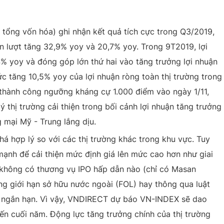
 tổng vốn hóa) ghi nhận kết quả tích cực trong Q3/2019,
ần lượt tăng 32,9% yoy và 20,7% yoy. Trong 9T2019, lợi
% yoy và đóng góp lớn thứ hai vào tăng trưởng lợi nhuận
c tăng 10,5% yoy của lợi nhuận ròng toàn thị trường trong
hành công ngưỡng kháng cự 1.000 điểm vào ngày 1/11,
ý thị trường cải thiện trong bối cảnh lợi nhuận tăng trưởng
 mại Mỹ - Trung lắng dịu.
há hợp lý so với các thị trường khác trong khu vực. Tuy
 mạnh để cải thiện mức định giá lên mức cao hơn như giai
không có thương vụ IPO hấp dẫn nào (chỉ có Masan
âng giới hạn sở hữu nước ngoài (FOL) hay thông qua luật
g ngắn hạn. Vì vậy, VNDIRECT dự báo VN-INDEX sẽ dao
ến cuối năm. Động lực tăng trưởng chính của thị trường