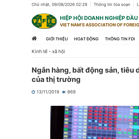
Chủ nhật, 09/08/2026 02:29
Thông tin tòa soạn
L
HIỆP HỘI DOANH NGHIỆP ĐẦ
VIET NAM'S ASSOCIATION OF FOREI
GIỚI THIỆU
HOẠT ĐỘNG
THÔNG TIN FDI
Kinh tế - xã hội
Ngân hàng, bất động sản, tiêu 
của thị trường
13/11/2019
869
1
2
3
4
5