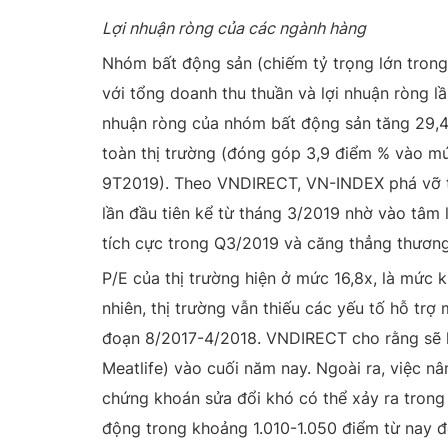
Lợi nhuận ròng của các ngành hàng
Nhóm bất động sản (chiếm tỷ trọng lớn trong
với tổng doanh thu thuần và lợi nhuận ròng l
nhuận ròng của nhóm bất động sản tăng 29,4
toàn thị trường (đóng góp 3,9 điểm % vào mứ
9T2019). Theo VNDIRECT, VN-INDEX phá vỡ t
lần đầu tiên kể từ tháng 3/2019 nhờ vào tâm l
tích cực trong Q3/2019 và căng thẳng thương
P/E của thị trường hiện ở mức 16,8x, là mức k
nhiên, thị trường vẫn thiếu các yếu tố hỗ trợ
đoạn 8/2017-4/2018. VNDIRECT cho rằng sẽ 
Meatlife) vào cuối năm nay. Ngoài ra, việc n
chứng khoán sửa đổi khó có thể xảy ra tron
động trong khoảng 1.010-1.050 điểm từ nay đ