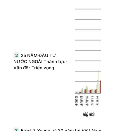
2
25 NĂM ĐẦU TƯ
NƯỚC NGOÀI Thành tựu-
Vấn đề- Triển vọng
3
Ernst & Young và 20 năm tại Việt Nam