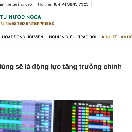
iên hệ quảng cáo
Hotline:
(84-4) 3843 7925
U TƯ NƯỚC NGOÀI
GN INVESTED ENTERPRISES
HOẠT ĐỘNG HỘI VIÊN
NGHIÊN CỨU - TRAO ĐỔI
KINH TẾ - XÃ H
dùng sẽ là động lực tăng trưởng chính