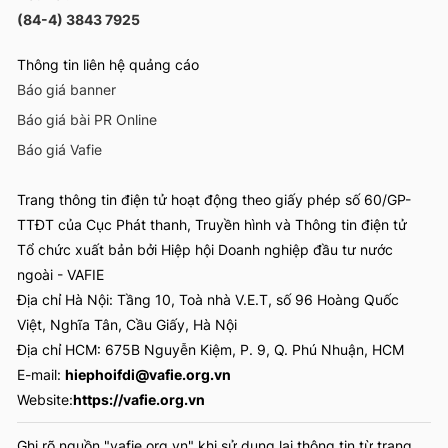
(84-4) 3843 7925
Thông tin liên hệ quảng cáo
Báo giá banner
Báo giá bài PR Online
Báo giá Vafie
Trang thông tin điện tử hoạt động theo giấy phép số 60/GP-
TTĐT của Cục Phát thanh, Truyền hình và Thông tin điện tử
Tổ chức xuất bản bởi Hiệp hội Doanh nghiệp đầu tư nước
ngoài - VAFIE
Địa chỉ Hà Nội: Tầng 10, Toà nhà V.E.T, số 96 Hoàng Quốc
Việt, Nghĩa Tân, Cầu Giấy, Hà Nội
Địa chỉ HCM: 675B Nguyễn Kiệm, P. 9, Q. Phú Nhuận, HCM
E-mail:
hiephoifdi@vafie.org.vn
Website:
https://vafie.org.vn
Ghi rõ nguồn "vafie.org.vn" khi sử dụng lại thông tin từ trang